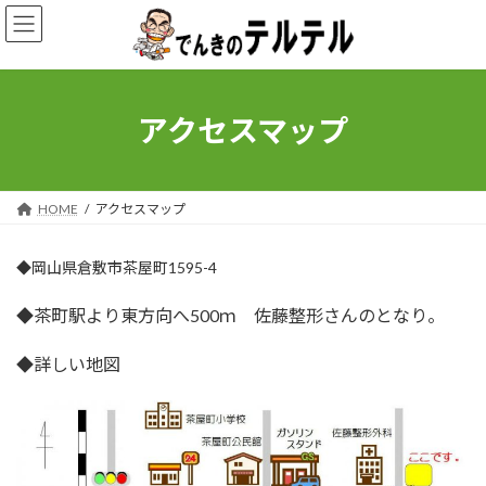
コ
ナ
ン
ビ
テ
ゲ
ン
ー
ツ
シ
へ
ョ
アクセスマップ
ス
ン
キ
に
ッ
移
プ
動
HOME
アクセスマップ
◆岡山県倉敷市茶屋町1595-4
◆茶町駅より東方向へ500ｍ 佐藤整形さんのとなり。
◆詳しい地図