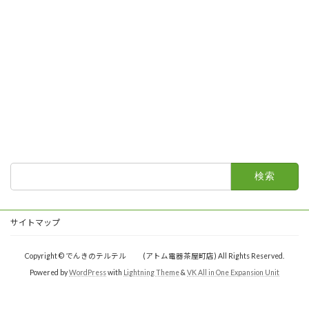
検
索:
サイトマップ
Copyright © でんきのテルテル (アトム電器茶屋町店) All Rights Reserved.
Powered by
WordPress
with
Lightning Theme
&
VK All in One Expansion Unit