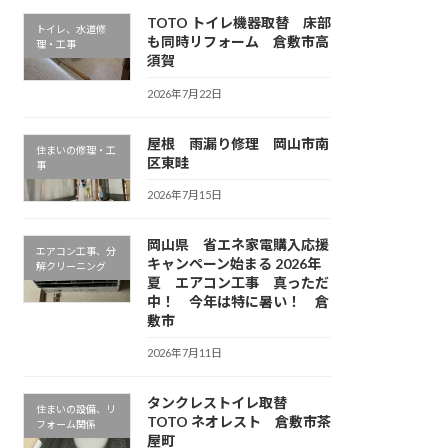
TOTO トイレ機器取替 床部
トイレ、水道修
も同時リフォーム 倉敷市高
理・工事
須賀
2026年7月22日
屋根 雨漏り修理 岡山市南
住まいの修理・工
区東畦
事
2026年7月15日
岡山県 省エネ家電購入応援
エアコン工事、分
キャンペーン始まる 2026年
解クリーニング
夏 エアコン工事 真っただ
中！ 今年は特に暑い！ 倉
敷市
2026年7月11日
タンクレストイレ取替
住まいの設備、リ
TOTO ネオレスト 倉敷市茶
フォーム関係
屋町