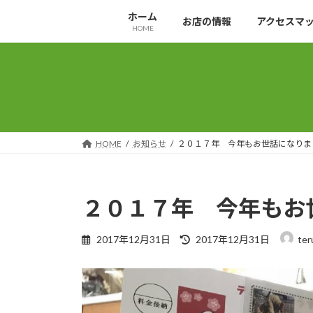
コ
ナ
ホーム
お店の情報
アクセスマ
ン
ビ
HOME
テ
ゲ
ン
ー
ツ
シ
へ
ョ
ス
ン
キ
に
ッ
移
HOME
お知らせ
２０１７年 今年もお世話になりま
プ
動
２０１７年 今年もお
最
2017年12月31日
2017年12月31日
ter
終
更
新
日
時