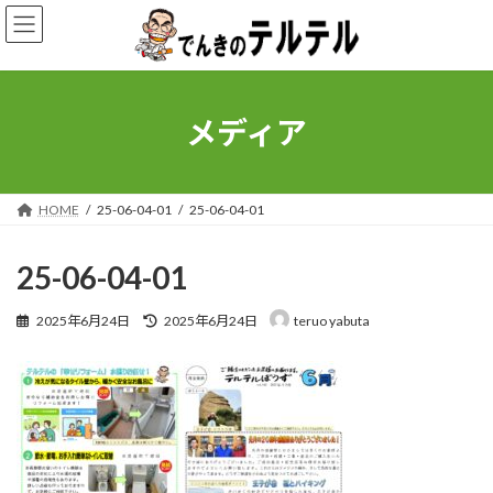
コ
ナ
ン
ビ
テ
ゲ
ン
ー
ツ
シ
へ
ョ
メディア
ス
ン
キ
に
ッ
移
プ
動
HOME
25-06-04-01
25-06-04-01
25-06-04-01
最
2025年6月24日
2025年6月24日
teruo yabuta
終
更
新
日
時
: