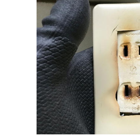
日
時
: