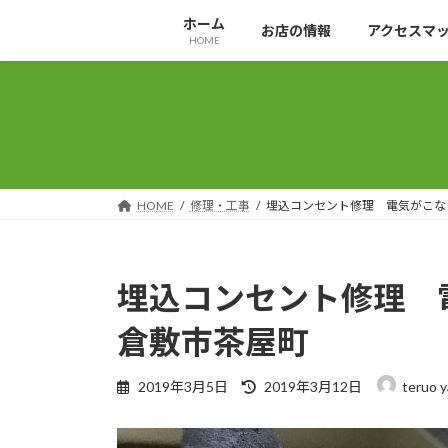
コ
ナ
ホーム
お店の情報
アクセスマ
ン
ビ
HOME
テ
ゲ
ン
ー
ツ
シ
へ
ョ
ス
ン
キ
に
ッ
移
HOME
修理・工事
埋込コンセント修理 電気がこな
プ
動
埋込コンセント修理 
倉敷市茶屋町
最
2019年3月5日
2019年3月12日
teruo 
終
更
新