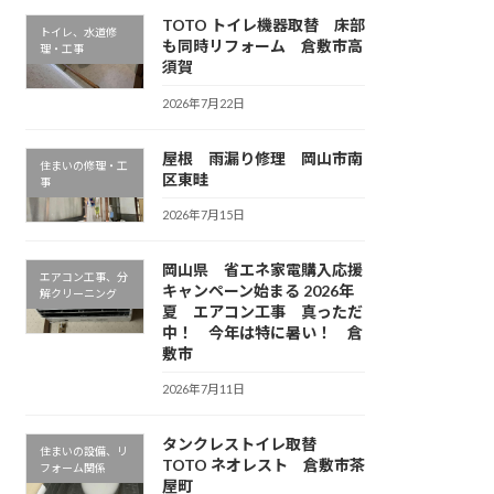
TOTO トイレ機器取替 床部
トイレ、水道修
も同時リフォーム 倉敷市高
理・工事
須賀
2026年7月22日
屋根 雨漏り修理 岡山市南
住まいの修理・工
区東畦
事
2026年7月15日
岡山県 省エネ家電購入応援
エアコン工事、分
キャンペーン始まる 2026年
解クリーニング
夏 エアコン工事 真っただ
中！ 今年は特に暑い！ 倉
敷市
2026年7月11日
タンクレストイレ取替
住まいの設備、リ
TOTO ネオレスト 倉敷市茶
フォーム関係
屋町