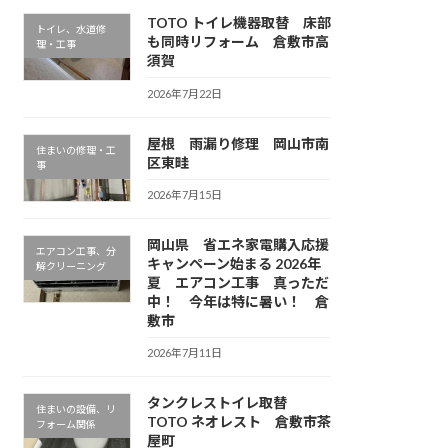
TOTO トイレ機器取替 床部
トイレ、水道修
も同時リフォーム 倉敷市高
理・工事
須賀
2026年7月22日
屋根 雨漏り修理 岡山市南
住まいの修理・工
区東畦
事
2026年7月15日
岡山県 省エネ家電購入応援
エアコン工事、分
キャンペーン始まる 2026年
解クリーニング
夏 エアコン工事 真っただ
中！ 今年は特に暑い！ 倉
敷市
2026年7月11日
タンクレストイレ取替
住まいの設備、リ
TOTO ネオレスト 倉敷市茶
フォーム関係
屋町