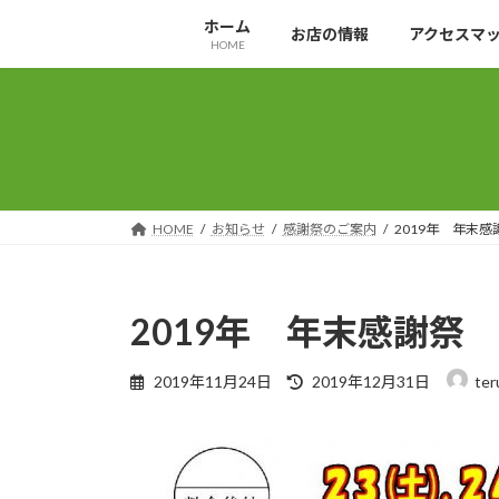
コ
ナ
ホーム
お店の情報
アクセスマ
ン
ビ
HOME
テ
ゲ
ン
ー
ツ
シ
へ
ョ
ス
ン
キ
に
ッ
移
HOME
お知らせ
感謝祭のご案内
2019年 年末感
プ
動
2019年 年末感謝祭
最
2019年11月24日
2019年12月31日
ter
終
更
新
日
時