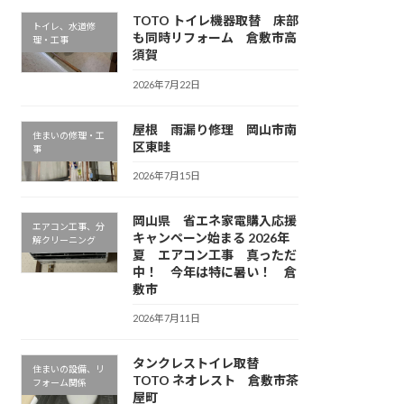
TOTO トイレ機器取替 床部
トイレ、水道修
も同時リフォーム 倉敷市高
理・工事
須賀
2026年7月22日
屋根 雨漏り修理 岡山市南
住まいの修理・工
区東畦
事
2026年7月15日
岡山県 省エネ家電購入応援
エアコン工事、分
キャンペーン始まる 2026年
解クリーニング
夏 エアコン工事 真っただ
中！ 今年は特に暑い！ 倉
敷市
2026年7月11日
タンクレストイレ取替
住まいの設備、リ
TOTO ネオレスト 倉敷市茶
フォーム関係
屋町