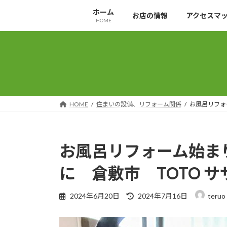
コ
ナ
ホーム
お店の情報
アクセスマ
ン
ビ
HOME
テ
ゲ
ン
ー
ツ
シ
へ
ョ
ス
ン
キ
に
ッ
移
HOME
住まいの設備、リフォーム関係
お風呂リフォ
プ
動
お風呂リフォーム始ま
に 倉敷市 TOTO サ
最
2024年6月20日
2024年7月16日
teruo
終
更
新