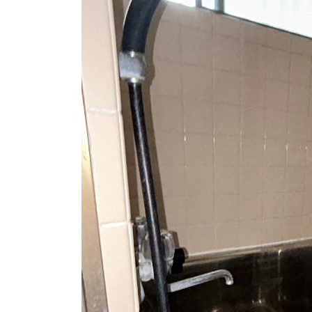
日
時
: