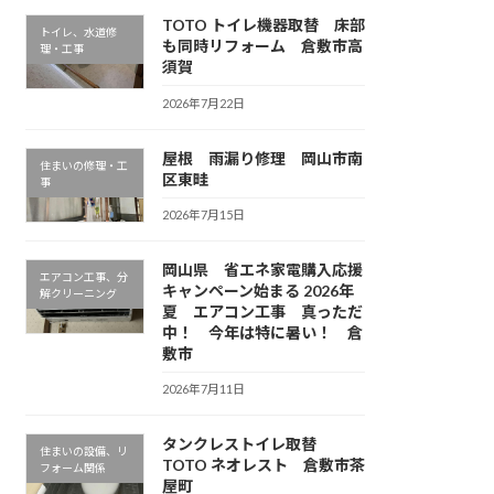
TOTO トイレ機器取替 床部
トイレ、水道修
も同時リフォーム 倉敷市高
理・工事
須賀
2026年7月22日
屋根 雨漏り修理 岡山市南
住まいの修理・工
区東畦
事
2026年7月15日
岡山県 省エネ家電購入応援
エアコン工事、分
キャンペーン始まる 2026年
解クリーニング
夏 エアコン工事 真っただ
中！ 今年は特に暑い！ 倉
敷市
2026年7月11日
タンクレストイレ取替
住まいの設備、リ
TOTO ネオレスト 倉敷市茶
フォーム関係
屋町