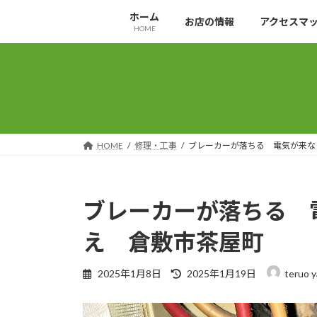
コ
ナ
ホーム
お店の情報
アクセスマ
ン
ビ
HOME
テ
ゲ
ン
ー
ツ
シ
へ
ョ
ス
ン
キ
に
ッ
移
HOME
修理・工事
ブレーカーが落ちる 電気が来な
プ
動
ブレーカーが落ちる 
え 倉敷市茶屋町
最
2025年1月8日
2025年1月19日
teruo 
終
更
新