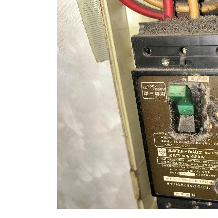
日
時
: