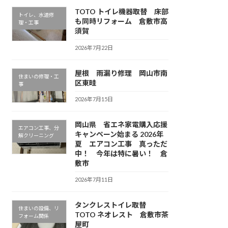
TOTO トイレ機器取替 床部
トイレ、水道修
も同時リフォーム 倉敷市高
理・工事
須賀
2026年7月22日
屋根 雨漏り修理 岡山市南
住まいの修理・工
区東畦
事
2026年7月15日
岡山県 省エネ家電購入応援
エアコン工事、分
キャンペーン始まる 2026年
解クリーニング
夏 エアコン工事 真っただ
中！ 今年は特に暑い！ 倉
敷市
2026年7月11日
タンクレストイレ取替
住まいの設備、リ
TOTO ネオレスト 倉敷市茶
フォーム関係
屋町